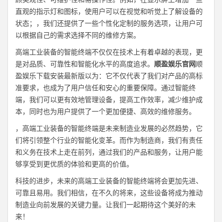
直观的指示灯和图标，使用户可以在视觉和听觉上了解设备的
状态；，我们还提供了一些个性化定制的服务选项，让用户可
以根据自己的需求选择不同的维修方案。
高端工业装备的智能终端不仅仅在技术上有着卓越的表现，更
是对品质、可靠性和智能化水平的高度追求。
顺盈娱乐官网
顺
盈娱乐下载安装最新版以为：它不仅代表了我们对产品的高标
准要求，也成为了用户信任和安心的重要保障。通过智能终
端，我们可以更有效地管理设备，提高工作效率，减少维护成
本，同时也为用户提供了一个更加便捷、高效的维修服务。
，高端工业装备的智能终端是未来制造业发展的必然趋势，它
们将引领整个行业的智能化变革。而作为制造商，我们有责任
和义务在技术上走在前列，通过我们的产品和服务，让用户能
够享受到更优质的体验和更高的价值。
科技的进步，未来的高端工业装备的智能终端将会更加先进、
可靠且易用。我们相信，在不久的将来，这些设备将成为推动
制造业向前发展的关键力量。让我们一起期待这个美好的未
来！