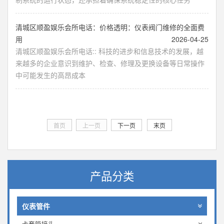
清城区顺盈娱乐会所电话：价格透明：仪表阀门维修的全面费
用
2026-04-25
清城区顺盈娱乐会所电话:: 科技的进步和信息技术的发展，越
来越多的企业意识到维护、检查、修理及更换设备等日常操作
中可能发生的高昂成本
首页
上一页
下一页
末页
产品分类
仪表管件