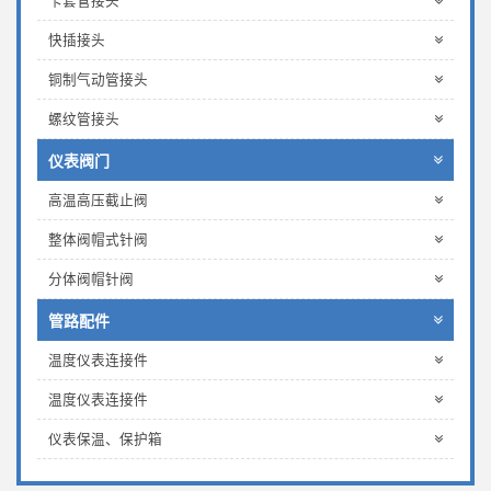
卡套管接头
快插接头
铜制气动管接头
螺纹管接头
仪表阀门
高温高压截止阀
整体阀帽式针阀
分体阀帽针阀
管路配件
温度仪表连接件
温度仪表连接件
仪表保温、保护箱