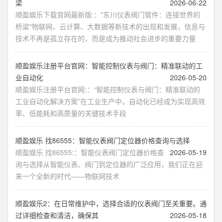
梁
2026-06-22
顺盈娱乐下载官网最新版:："东川仪表阀门管件：连接世界的
桥梁"物联网、云计算、大数据等新技术的出现和发展，信息与
技术不再是孤立存在的，而是成为推动社会进步的重要力量
顺盈娱乐注册平台官网：智能控制仪表与阀门：精准联动的工
业自动化
2026-05-20
顺盈娱乐注册平台官网:：“智能控制仪表与阀门：精准联动的
工业自动化解决方案”在工业生产中，自动化已经成为实现高效
率、低能耗和高质量的关键技术手段
顺盈娱乐 找86555：智能仪表阀门定位器价格查询与选择
顺盈娱乐 找86555:：智能仪表阀门定位器价格查
2026-05-19
询与选择从智能仪表、阀门到定位器的广泛应用，我们正在迎
来一个全新的时代——物联网技术
顺盈娱乐2：在日常维护中，选择合适的仪表阀门至关重要。通
过详细检查和清洁，确保其
2026-05-18