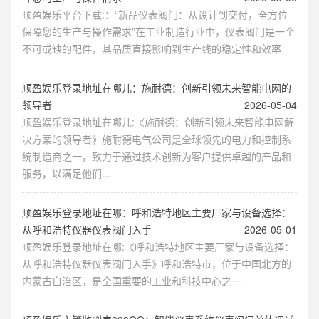
顺盈娱乐平台下载:：“新品仪表阀门：从设计到交付，全方位
保障您的生产与操作需求”在工业制造行业中，仪表阀门是一个
不可或缺的配件，其品质直接影响到生产线的稳定性和效率
顺盈娱乐登录地址在哪儿：施耐德：创新引领未来智能电网的
领导者
2026-05-04
顺盈娱乐登录地址在哪儿:《施耐德：创新引领未来智能电网解
决方案的领导者》施耐德电气公司是全球领先的电力和控制系
统制造商之一，致力于通过技术创新为客户提供卓越的产品和
服务，以满足他们...
顺盈娱乐登录地址在哪：呼和浩特地区主要厂家与设备选择：
从呼和浩特仪器仪表阀门入手
2026-05-01
顺盈娱乐登录地址在哪:《呼和浩特地区主要厂家与设备选择：
从呼和浩特仪器仪表阀门入手》呼和浩特市，位于中国北方的
内蒙古自治区，是全国重要的工业和科技中心之一