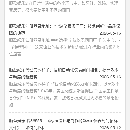
顺盈娱乐2:在日常生活中的各个环节中，如烹饪、洗碗、修理
家居等，都需要使用到不同的阀门
顺盈娱乐注册登录地址：“宁波仪表阀门厂：技术创新与品质保
障的典范”
2026-05-16
顺盈娱乐注册登录地址:### 选择"宁波仪表阀门厂"作为中心：-
**创新精神**：这家企业的技术创新能力使其在行业内的领先地
位显著
顺盈娱乐代理怎么样了：智能自动化仪表阀门控制：提高效率
与精度的新趋势
2026-05-16
顺盈娱乐代理怎么样了:: "智能自动化仪表阀门控制：提高效率
与精度的新趋势"1946年，美国总统罗斯福提出了“国家工程项
目计划”（NIP）的概念，这一战略目标是通过大规模的基础设
施...
顺盈娱乐 找86555：《标准设计与制作的Qwen仪表阀门招标
文件》：如何为招标
2026-05-12