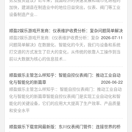
势及投资建议》近年来，我国经济的快速发展和城市化进程的
加快，建湖县在制造业中的地位日益突出，仪表、阀门等工业
设备制造产业...
顺盈2娱乐游戏开发商：仪表维护收费分析：复杂问题简单解决
顺盈2娱乐游戏开发商:《仪表维护收费分析：复杂
2026-07-11
问题简单解决》在数据化、智能化的今天，我们与设备和系统
打交道的方式发生了巨大的变化，从传统的依靠人工操作到当
前以大数据为核心的信息技术...
顺盈娱乐主管怎么样知乎：智能自控仪表阀门：推动工业自动
化与智能化的新篇章
2026-06-22
顺盈娱乐主管怎么样知乎:：智能自控仪表阀门：推动工业自动
化与智能化的新篇章智能自控仪表阀门是实现工业自动化和智
能化的关键设备，它们的应用大大提高了生产效率、产品质量
和安全水平
顺盈娱乐下载官网最新版：东川仪表阀门管件：连接世界的桥