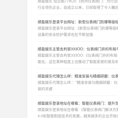
顺盈娱乐 炤企鹅779O3:《杭州仪表阀门：为
行业领先企业，自成立以来，已经取得了令人瞩
顺盈娱乐登录平台网址：新型仪表阀门防爆等级
顺盈娱乐登录平台网址:《新型仪表阀门防爆等级
设备的安全防护需求也在不断加强
顺盈娱乐主管去判官333OO：仪表阀门井的布
顺盈娱乐主管去判官333OO:《仪表阀门井的
能化，这在某种程度上也推动了智能家居的普及
顺盈娱乐代理怎么样：精准安装与精细研磨：仪
顺盈娱乐代理怎么样:："精准安装与精细研磨：
装的关键
顺盈娱乐登录地址在哪看：智能仪表阀门：提升
顺盈娱乐登录地址在哪看:《智能仪表阀门解决方
4.0和智能制造技术的发展，越来越多的企业开