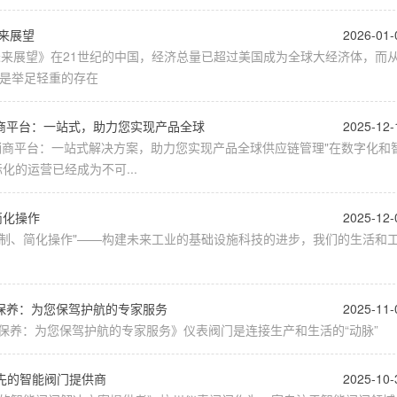
来展望
2026-01-
未来展望》在21世纪的中国，经济总量已超过美国成为全球大经济体，而
）是举足轻重的存在
销商平台：一站式，助力您实现产品全球
2025-12-
分销商平台：一站式解决方案，助力您实现产品全球供应链管理"在数字化和
的运营已经成为不可...
简化操作
2025-12-
控制、简化操作"——构建未来工业的基础设施科技的进步，我们的生活和
与保养：为您保驾护航的专家服务
2025-11-
与保养：为您保驾护航的专家服务》仪表阀门是连接生产和生活的“动脉”
领先的智能阀门提供商
2025-10-