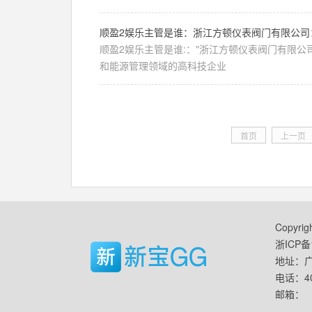
顺盈2娱乐主管是谁：浙江方顿仪表阀门有限公司
顺盈2娱乐主管是谁:："浙江方顿仪表阀门有限
和能源管理领域的高科技企业
首页
上一页
Copyr
浙ICP备1
地址：
电话：400
邮箱：