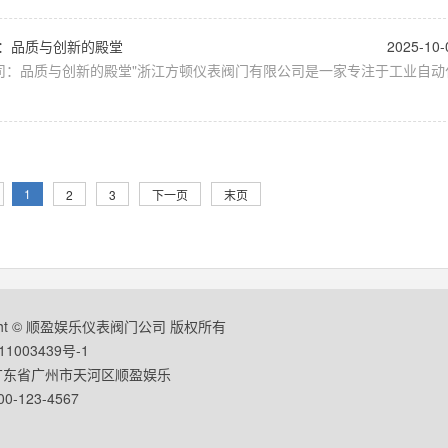
：品质与创新的殿堂
2025-10-
公司：品质与创新的殿堂"浙江方顿仪表阀门有限公司是一家专注于工业自动
1
2
3
下一页
末页
ight © 顺盈娱乐仪表阀门公司 版权所有
1003439号-1
广东省广州市天河区顺盈娱乐
-123-4567