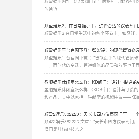
顺盈娱乐网址:《仪表阀门的全面解析与优化应用
的角色
顺盈娱乐2：在日常维护中，选择合适的仪表阀门
顺盈娱乐2:在日常生活中的各个环节中，如烹饪
顺盈娱乐平台官网下载：智能设计的现代管道修
顺盈娱乐平台官网下载:："智能设计的现代管道
一，而时代的变迁，管道维修的品质和效率也正
盈顺娱乐休闲室怎么样：KD阀门：设计与制造的
盈顺娱乐休闲室怎么样:《KD阀门：设计与制造
和产品，其中就包括一种新型的机械装置——KD
顺盈2娱乐382223：天长市四方仪表阀门厂：
顺盈2娱乐382223:文章："天长市四方仪表
阀门是其核心技术之一