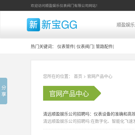
欢迎访问顺盈娱乐仪表阀门有限公司网站！
顺盈娱乐
热门关键词：
仪表管件
|
仪表阀门
|
管路配件
|
您所在的位置：
首页
>
官网产品中心
官网产品中心
清远顺盈娱乐公司招聘吗：仪表设备的准确和高
清远顺盈娱乐公司招聘吗:在数字化、智能化飞速