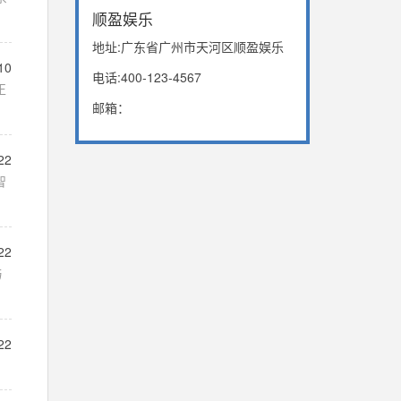
顺盈娱乐
地址:广东省广州市天河区顺盈娱乐
10
电话:400-123-4567
正
邮箱：
22
智
22
与
22