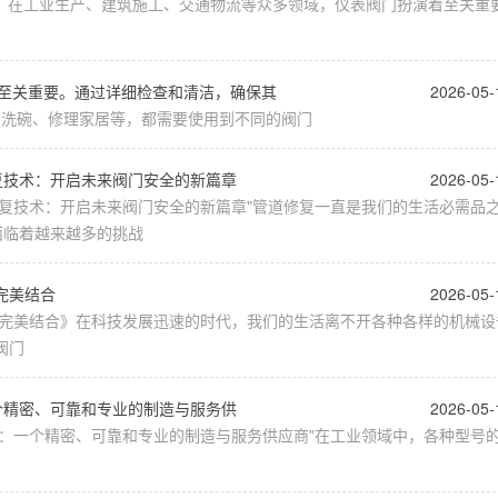
》在工业生产、建筑施工、交通物流等众多领域，仪表阀门扮演着至关重
至关重要。通过详细检查和清洁，确保其
2026-05-
、洗碗、修理家居等，都需要使用到不同的阀门
复技术：开启未来阀门安全的新篇章
2026-05-
修复技术：开启未来阀门安全的新篇章"管道修复一直是我们的生活必需品
面临着越来越多的挑战
完美结合
2026-05-
的完美结合》在科技发展迅速的时代，我们的生活离不开各种各样的机械设
阀门
一个精密、可靠和专业的制造与服务供
2026-05-
阀门厂：一个精密、可靠和专业的制造与服务供应商"在工业领域中，各种型号