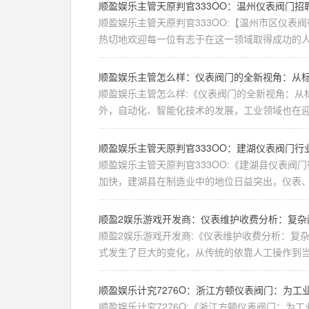
顺盈娱乐主管天原判官333OO：温州仪表阀门
顺盈娱乐主管天原判官333OO:【温州市区仪
热切地欢迎每一位有志于在这一领域取得成功的
顺盈娱乐主管怎么样：仪表阀门的全新视角：从
顺盈娱乐主管怎么样:《仪表阀门的全新视角：从
外，自动化、智能化技术的发展，工业领域也在
顺盈娱乐主管天原判官333OO：建湖仪表阀门
顺盈娱乐主管天原判官333OO:《建湖县仪表
加快，建湖县在制造业中的地位日益突出，仪表、阀
顺盈2娱乐游戏开发商：仪表维护收费分析：复杂
顺盈2娱乐游戏开发商:《仪表维护收费分析：复
式发生了巨大的变化，从传统的依靠人工操作到当前
顺盈娱乐计究7276O：浙江方顿仪表阀门：为工
顺盈娱乐计究7276O:《浙江方顿仪表阀门：