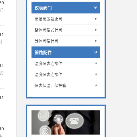
30
仪表阀门
们
高温高压截止阀
整体阀帽式针阀
11
分体阀帽针阀
例
管路配件
温度仪表连接件
11
的
温度仪表连接件
仪表保温、保护箱
11
方
10
系