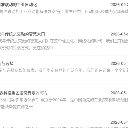
精准联动的工业自动化
2026-05-
：精准联动的工业自动化解决方案”在工业生产中，自动化已经成为实现高
代与传统之交融的智慧大门
2026-05-
代与传统之交融的智慧大门》在这个信息化、网络化的时代，我们正在经
式和生活方式，更在悄然中...
询与选择
2026-05-
格查询与选择从智能仪表、阀门到定位器的广泛应用，我们正在迎来一个全新
表科技集团股份有限公司\"。
2026-05-
司（简称“东方仪表”）成立于2004年，是中国领先的工业控制和精密测
智能装备提供商之一
2026-05-