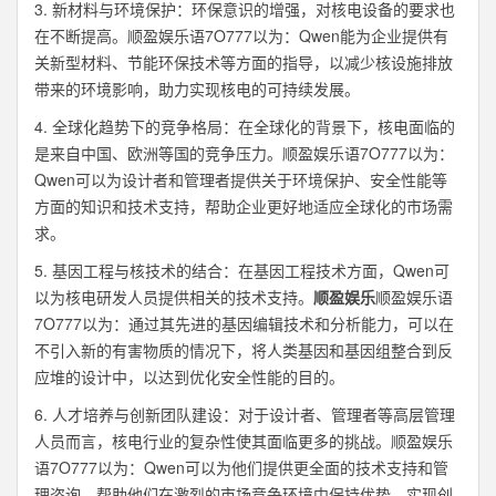
3. 新材料与环境保护：环保意识的增强，对核电设备的要求也
在不断提高。顺盈娱乐语7O777以为：Qwen能为企业提供有
关新型材料、节能环保技术等方面的指导，以减少核设施排放
带来的环境影响，助力实现核电的可持续发展。
4. 全球化趋势下的竞争格局：在全球化的背景下，核电面临的
是来自中国、欧洲等国的竞争压力。顺盈娱乐语7O777以为：
Qwen可以为设计者和管理者提供关于环境保护、安全性能等
方面的知识和技术支持，帮助企业更好地适应全球化的市场需
求。
5. 基因工程与核技术的结合：在基因工程技术方面，Qwen可
以为核电研发人员提供相关的技术支持。
顺盈娱乐
顺盈娱乐语
7O777以为：通过其先进的基因编辑技术和分析能力，可以在
不引入新的有害物质的情况下，将人类基因和基因组整合到反
应堆的设计中，以达到优化安全性能的目的。
6. 人才培养与创新团队建设：对于设计者、管理者等高层管理
人员而言，核电行业的复杂性使其面临更多的挑战。顺盈娱乐
语7O777以为：Qwen可以为他们提供更全面的技术支持和管
理咨询，帮助他们在激烈的市场竞争环境中保持优势，实现创