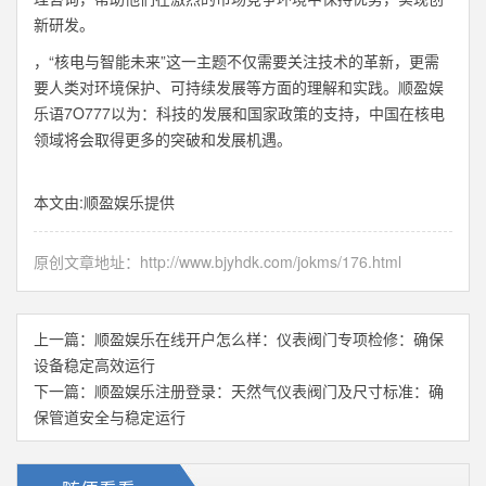
新研发。
，“核电与智能未来”这一主题不仅需要关注技术的革新，更需
要人类对环境保护、可持续发展等方面的理解和实践。顺盈娱
乐语7O777以为：科技的发展和国家政策的支持，中国在核电
领域将会取得更多的突破和发展机遇。
本文由:
顺盈娱乐
提供
原创文章地址：
http://www.bjyhdk.com/jokms/176.html
上一篇：
顺盈娱乐在线开户怎么样：仪表阀门专项检修：确保
设备稳定高效运行
下一篇：
顺盈娱乐注册登录：天然气仪表阀门及尺寸标准：确
保管道安全与稳定运行