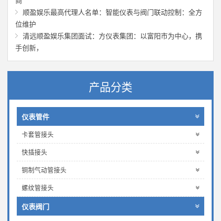
商
顺盈娱乐最高代理人名单：智能仪表与阀门联动控制：全方
位维护
清远顺盈娱乐集团面试：方仪表集团：以富阳市为中心，携
手创新，
产品分类
仪表管件
卡套管接头
快插接头
铜制气动管接头
螺纹管接头
仪表阀门