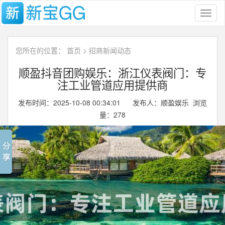
Toggl
naviga
您所在的位置：
首页
>
招商新闻动态
顺盈抖音团购娱乐：浙江仪表阀门：专
注工业管道应用提供商
发布时间：2025-10-08 00:34:01 发布人：顺盈娱乐 浏览
量：
278