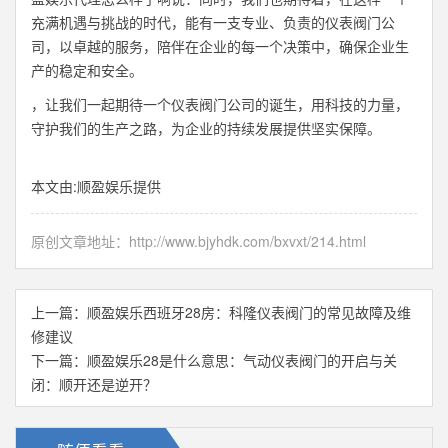
充满机遇与挑战的时代，能有一支专业、负责的仪表阀门公
司，以卓越的服务，陪伴在企业的每一个决策中，确保企业生
产的稳定和安全。
，让我们一起期待一个仪表阀门公司的诞生，用科技的力量，
守护我们的生产之路，为企业的持续发展提供坚实保障。
本文由:
顺盈娱乐
提供
原创文章地址：
http://www.bjyhdk.com/bxvxt/214.html
上一篇：
顺盈娱乐西班牙28房：科隆仪表阀门的常见故障及维
修建议
下一篇：
顺盈娱乐28是什么意思：气动仪表阀门的开启与关
闭：顺开还是逆开？