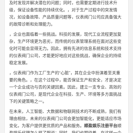
及时发现并解决潜在的问题；同时，也需要定期进行技术升
级，保证设备性能的持续优化。，对于生产过程中的突发情
况，如设备故障、产品质量问题等，仪表阀门公司应具备强大
的故障诊断和处理能力。
，企业也面临着一些挑战。科技的发展，现代工业流程更加复
杂，生产环境更为恶劣，而传统的仪表管理系统在面对这些变
化时可能会显得无力。因此，拥有先进的信息系统和技术支持
的仪表阀门公司，才能更好地应对这些挑战，确保企业的持续
稳定发展。
，仪表阀门作为工厂生产的“心脏”，其在企业中扮演着至关重
要的角色。，在这个过程中，能否保证生产和安全，才是决定
一个企业成功与否的关键因素。因此，建立一支专业、高效的
仪表阀门公司，是现代企业在科技、生产、环境等多方面挑战
下的关键策略之一。
在未来，人工智能、大数据和物联网技术的不断成熟，我们有
理由相信，未来的仪表阀门公司会更加智能化，更能适应市场
变化，为客户提供更优质的产品和服务。
顺盈娱乐注册平台
顺
盈娱乐代理怎么样了啊说：同时，我们也期待着，在这样一个