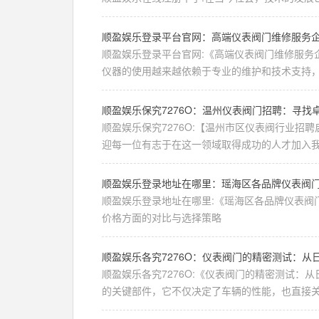
顺盈娱乐登录平台官网：高端仪表阀门维修服务
顺盈娱乐登录平台官网:《高端仪表阀门维修服务
仪器的使用越来越依赖于专业的维护和技术支持
顺盈娱乐保究7276O：温州仪表阀门招聘：寻找
顺盈娱乐保究7276O:【温州市区仪表阀行业
迎每一位有志于在这一领域取得成功的人才加入
顺盈娱乐登录地址在哪里：瑶海区各品牌仪表阀
顺盈娱乐登录地址在哪里:《瑶海区各品牌仪表阀
价格方面的对比与选择策略
顺盈娱乐各究7276O：仪表阀门的精密测试：从
顺盈娱乐各究7276O:《仪表阀门的精密测试
的关键部件，它不仅决定了车辆的性能，也直接