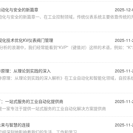
自动化与安全的新篇章
2025-12-
动化与安全的新篇章一、在工业控制领域，传统仪表系统主要依靠传统的开
视化技术优化KV仪表阀门管理
2025-11-
分析的浪潮中，我们经常能看到"KVP"（键值对）这样的术语，例如："K"
作原理：从理论到实践的深入
2025-11-
作原理：从理论到实践的深入解析》在工业自动化和智能化领域，自控系
厂：一站式服务的工业自动化提供商
2025-11-
是一家专注于提供一站式服务的工业自动化解决方案提供商
未来与智慧的连接
2025-11-
已经深刻地影响着我们的生活、工作和学习